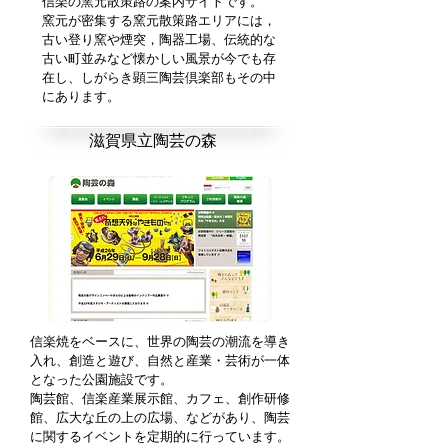
信楽の窯元散策路の案内サイトです。
窯元が密集する窯元散策路エリアには，
古い登り窯や煙突，陶器工場、伝統的な
古い町並みなど懐かしい風景が今でも存
在し、しがらき顕三陶芸倶楽部もその中
にあります。
滋賀県立陶芸の森
信楽焼をベースに、世界の陶芸の潮流を導き
入れ、創造と遊び、自然と産業・芸術が一体
となった公園施設です。
陶芸館、信楽産業展示館、カフェ、創作研修
館、広大な丘の上の広場、などがあり、陶芸
に関するイベントを定期的に行っています。