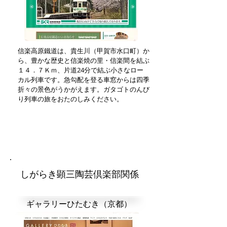
信楽高原鐵道は、貴生川（甲賀市水口町）か
ら、豊かな歴史と信楽焼の里・信楽間を結ぶ
１４．７Ｋｍ、片道24分で結ぶ小さなロー
カル列車です。急勾配を登る車窓からは四季
折々の景色がうかがえます。ガタゴトのんび
り列車の旅をおたのしみください。
しがらき顕三陶芸倶楽部関係
ギャラリーひたむき（京都）