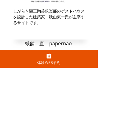
しがらき顕三陶芸倶楽部のゲストハウス
を設計した建築家・秋山東一氏が主宰す
るサイトです。
紙舗 直 papernao
体験WEB予約
しがらき顕三陶芸倶楽部のゲストハウス
の和紙の照明を、企画制作した紙作家 坂
本直昭氏のサイトです。